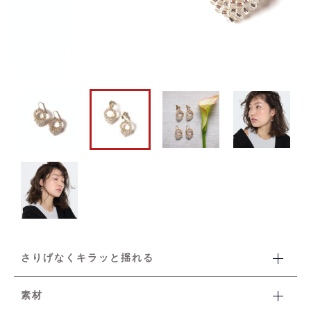
ネックレス
その他
ブレスレット
在庫あり
セール
並び順
新着商品
おすすめ商品
セール商品
ランキング
さりげなくキラッと揺れる
スタイルブック
素材