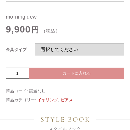
ショッピングガイド
morning dew
お知らせ
9,900
円
（税込）
ブログ
金具タイプ
カートに入れる
m
o
r
商品コード:
該当なし
n
i
商品カテゴリー:
イヤリング
,
ピアス
n
g
d
STYLE BOOK
e
w
スタイルブック