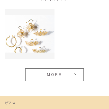
個
MORE
ピアス