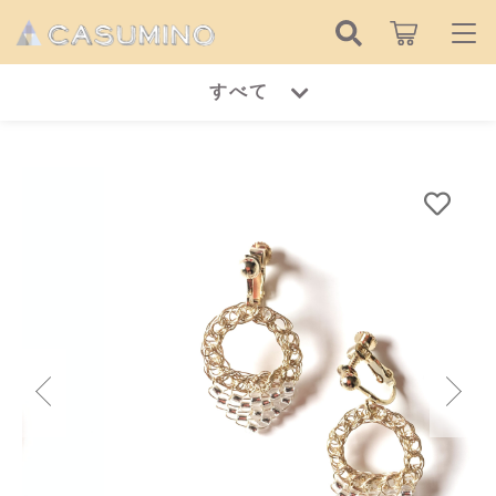
カートに商品を追加しました
キーワード検索
すべて
ログイン / 会員登録
morning dew
すべて
お知らせ
pa_%e9%87%91%e5%85%b7%e3%82%bf%e
3%82%a4%e3%83%97
こだわり検索
ピアス
数量
お気に入り
（税込）
親カテゴリ
イヤリング
ピアス
リング
子カテゴリ
イヤリング
ショッピングを続ける
ネックレス
リング
価格帯
ブレスレット
カートを確認する
～