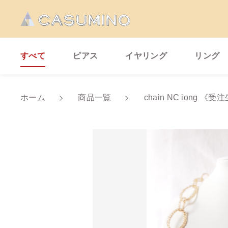
すべて
ピアス
イヤリング
リング
カートに商品を追
ホーム
商品一覧
chain NC iong 《
親カテゴリ
cha
数量
価格帯
～