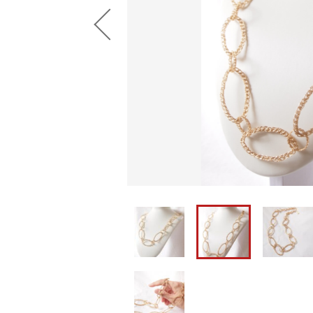
ショ
並び順