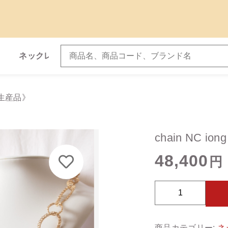
ネックレス
ブレスレット
加しました
受注生産品》
子カテゴリ
chain NC 
in NC iong 《受注生産品》
48,400
円
c
その他
h
a
在庫あり
セ
商品カテゴリー:
ネ