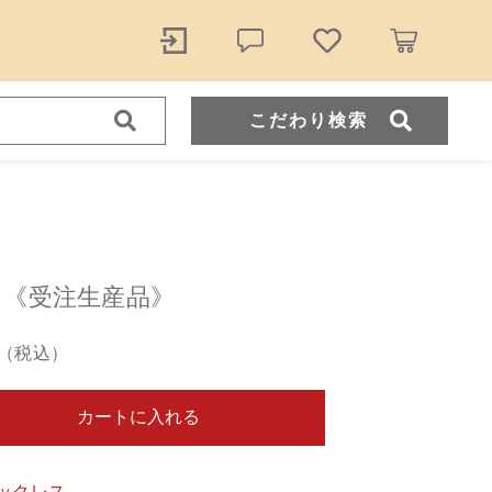
こだわり検索
iong 《受注生産品》
48,400円
（税込）
（税込）
カートに入れる
ール
ックレス