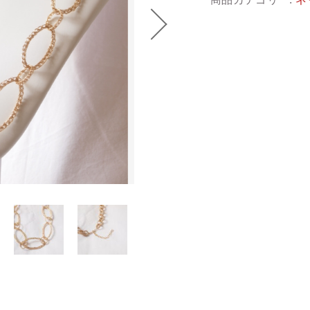
i
n
ッピングを続ける
カートを確認
N
C
i
o
n
g
《受
注
生
産
品》
個