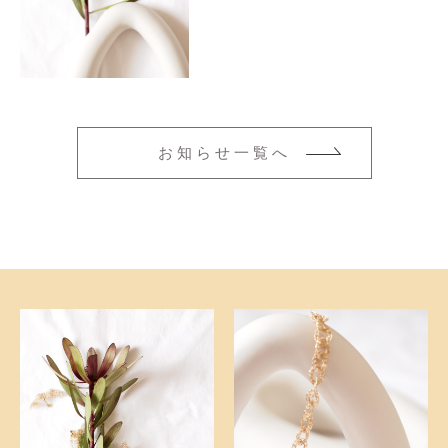
ネックレス
その他
ブレスレット
在庫あり
セール
並び順
新着商品
お知らせ一覧へ
おすすめ商品
セール商品
ランキング
スタイルブック