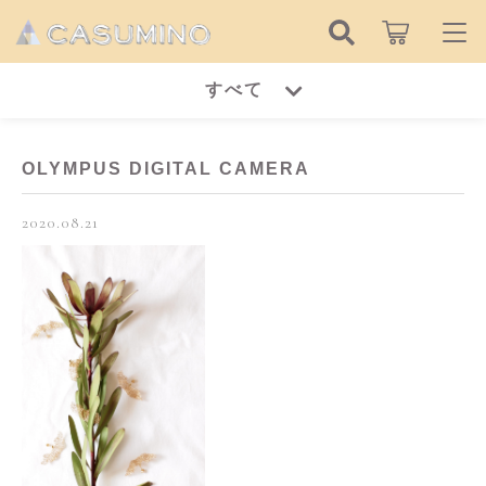
キーワード検索
すべて
ログイン / 会員登録
すべて
お知らせ
OLYMPUS DIGITAL CAMERA
こだわり検索
ピアス
2020.08.21
お気に入り
親カテゴリ
イヤリング
ピアス
リング
子カテゴリ
イヤリング
ネックレス
リング
価格帯
ブレスレット
～