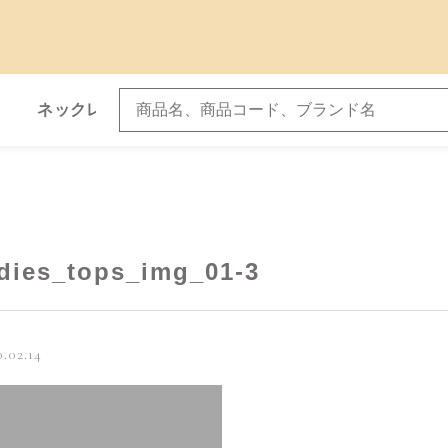
ネックレス
ブレスレット
子カテゴリ
adies_tops_img_01-3
.02.14
その他
在庫あり
セ