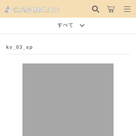
キーワード検索
すべて
ログイン / 会員登録
すべて
お知らせ
kv_03_sp
こだわり検索
ピアス
お気に入り
親カテゴリ
イヤリング
ピアス
リング
子カテゴリ
イヤリング
ネックレス
リング
価格帯
ブレスレット
～