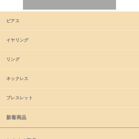
ネックレス
その他
ピアス
ブレスレット
在庫あり
セール
イヤリング
並び順
新着商品
リング
おすすめ商品
ネックレス
セール商品
ブレスレット
ランキング
新着商品
スタイルブック