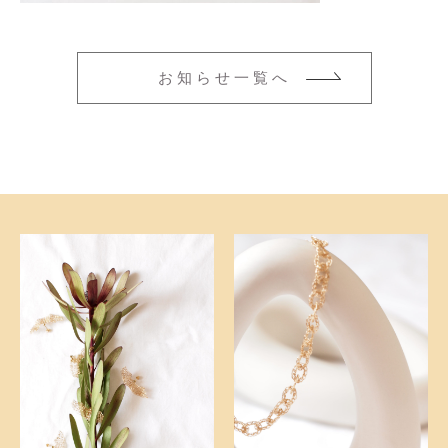
ネックレス
その他
ブレスレット
在庫あり
セール
お知らせ一覧へ
並び順
新着商品
おすすめ商品
セール商品
ランキング
スタイルブック