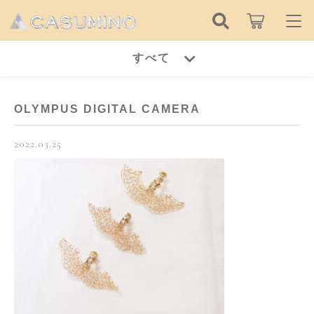
キーワード検索
すべて
ログイン / 会員登録
すべて
お知らせ
OLYMPUS DIGITAL CAMERA
こだわり検索
ピアス
2022.03.25
お気に入り
親カテゴリ
イヤリング
ピアス
リング
子カテゴリ
イヤリング
ネックレス
リング
価格帯
ブレスレット
～