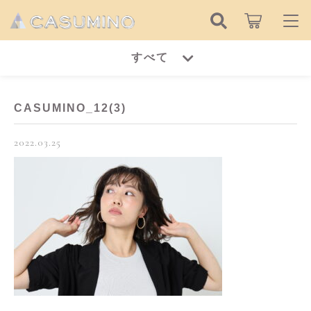
キーワード検索
すべて
ログイン / 会員登録
すべて
お知らせ
CASUMINO_12(3)
こだわり検索
ピアス
2022.03.25
お気に入り
親カテゴリ
イヤリング
ピアス
リング
子カテゴリ
イヤリング
ネックレス
リング
価格帯
ブレスレット
～