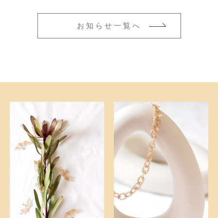
ネックレス
その他
お知らせ一覧へ
ブレスレット
在庫あり
セール
並び順
新着商品
おすすめ商品
セール商品
ランキング
スタイルブック