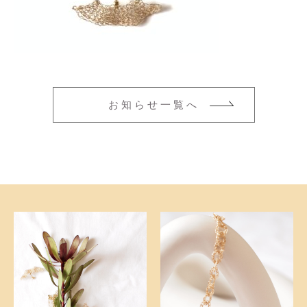
ネックレス
その他
ブレスレット
在庫あり
セール
並び順
新着商品
お知らせ一覧へ
おすすめ商品
セール商品
ランキング
スタイルブック