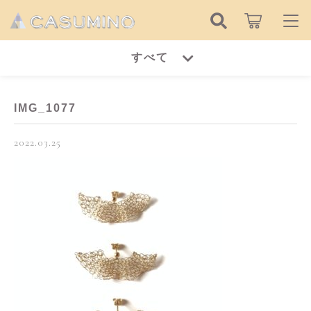
キーワード検索
すべて
ログイン / 会員登録
すべて
お知らせ
IMG_1077
こだわり検索
ピアス
2022.03.25
お気に入り
親カテゴリ
イヤリング
ピアス
リング
子カテゴリ
イヤリング
ネックレス
リング
価格帯
ブレスレット
～