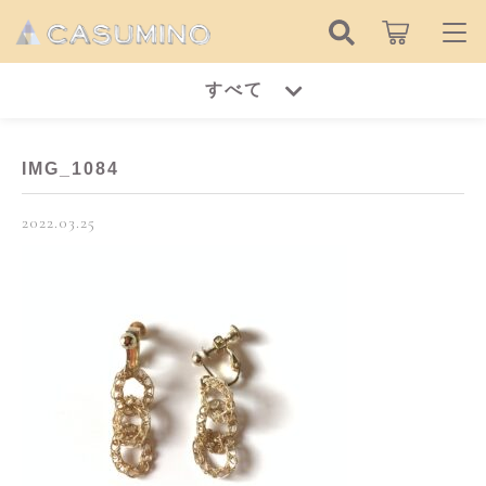
キーワード検索
すべて
ログイン / 会員登録
すべて
お知らせ
IMG_1084
こだわり検索
ピアス
2022.03.25
お気に入り
親カテゴリ
イヤリング
ピアス
リング
子カテゴリ
イヤリング
ネックレス
リング
価格帯
ブレスレット
～