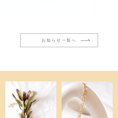
ネックレス
その他
ブレスレット
在庫あり
セール
並び順
新着商品
お知らせ一覧へ
おすすめ商品
セール商品
ランキング
スタイルブック